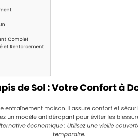
ement
 Un
t
ment Complet
ité et Renforcement
Tapis de Sol : Votre Confort à D
tre entraînement maison. Il assure confort et sécur
z un modèle antidérapant pour éviter les blessure
lternative économique : Utilisez une vieille couve
temporaire.