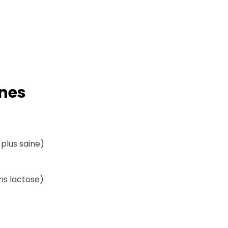
nnes
plus saine)
ns lactose)