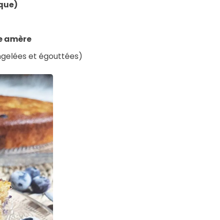
ique)
e amère
ngelées et égouttées)