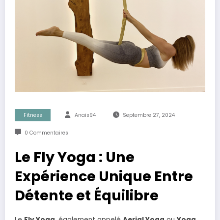
Fitness
Anais94
Septembre 27, 2024
0 Commentaires
Le Fly Yoga : Une
Expérience Unique Entre
Détente et Équilibre
Le
Fly Yoga
, également appelé
Aerial Yoga
ou
Yoga