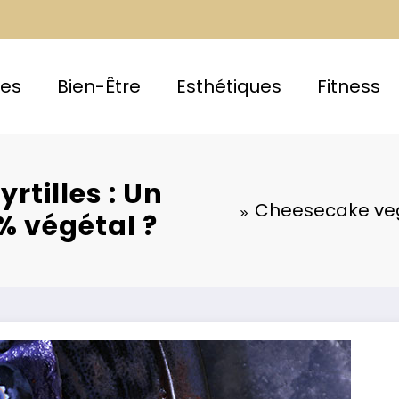
ces
Bien-Être
Esthétiques
Fitness
tilles : Un
Cheesecake vegan
 % végétal ?